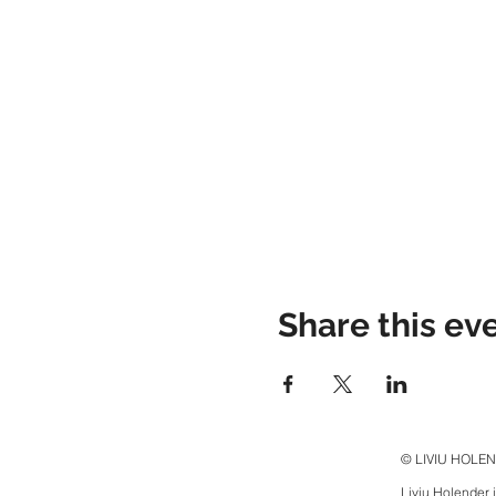
Share this ev
© LIVIU HOLE
Liviu Holender 